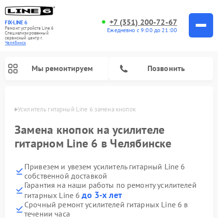
+7 (351) 200-72-67
FIX-LINE 6
Ремонт устройств Line 6
Ежедневно с 9:00 до 21:00
Специализированный
cервисный центр г.
Челябинск
Мы ремонтируем
Позвонить
инске
Усилитель гитарный Line 6 замена кнопок
Ремонт усилителей гитарных Line 6
Замена кнопок на усилителе
гитарном Line 6 в Челябинске
Привезем и увезем усилитель гитарный Line 6
собственной доставкой
Гарантия на наши работы по ремонту усилителей
до 3-х лет
гитарных Line 6
Срочный ремонт усилителей гитарных Line 6 в
течении часа