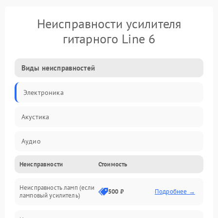
Неисправности усилителя
гитарного Line 6
Виды неисправностей
Электроника
Акустика
Аудио
Неисправности
Стоимость
Управление
Неисправность ламп (если
Электропитание
500 ₽
Подробнее →
ламповый усилитель)
Механические повреждения