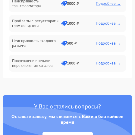
Неисправность
3000 ₽
Подробнее →
трансформатора
Электроника/Акустика
Проблемы с регуляторами
1000 ₽
Подробнее →
громкости/тона
Неисправность входного
500 ₽
Подробнее →
разъема
Повреждение педали
1000 ₽
Подробнее →
переключения каналов
Неисправность блока
1500 ₽
Подробнее →
питания
Проблемы с пайкой на
1000 ₽
Подробнее →
У Вас остались вопросы?
плате
Оставьте заявку, мы свяжемся с Вами в ближайшее
Неисправность
время
2000 ₽
Подробнее →
предусилителя