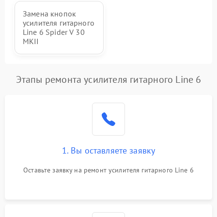
Повреждение печатной
3000 ₽
Подробнее →
Замена кнопок
платы
усилителя гитарного
Line 6 Spider V 30
Неисправность кнопок
MKII
500 ₽
Подробнее →
управления
Этапы ремонта усилителя гитарного Line 6
1. Вы оставляете заявку
Оставьте заявку на ремонт усилителя гитарного Line 6